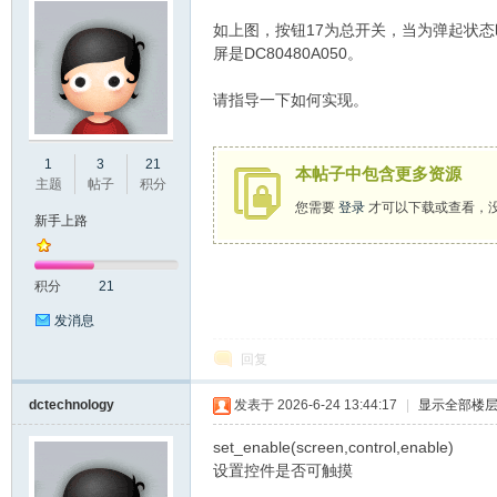
如上图，按钮17为总开关，当为弹起状态时，
屏是DC80480A050。
请指导一下如何实现。
州
1
3
21
本帖子中包含更多资源
主题
帖子
积分
您需要
登录
才可以下载或查看，
新手上路
积分
21
发消息
回复
大
dctechnology
发表于 2026-6-24 13:44:17
|
显示全部楼
set_enable(screen,control,enable)
设置控件是否可触摸