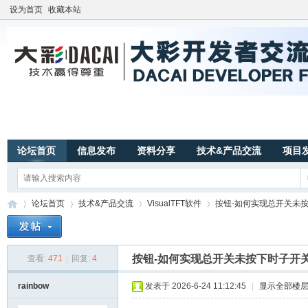
设为首页
收藏本站
论坛首页
信息发布
资料分享
技术&产品交流
项目
论坛首页
技术&产品交流
VisualTFT软件
按钮-如何实现总开关未按下
按钮-如何实现总开关未按下时子开
查看:
471
|
回复:
4
广
»
›
›
›
rainbow
发表于 2026-6-24 11:12:45
|
显示全部楼