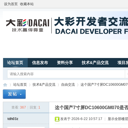
设为首页
收藏本站
论坛首页
信息发布
资料分享
技术&产品交流
项目
论坛首页
技术&产品交流
自由交流
这个国产7寸屏DC10600GM070
这个国产7寸屏DC10600GM070是否支
查看:
367
|
回复:
1
广
»
›
›
›
tdh03z
发表于 2026-6-22 10:57:17
|
显示全部楼