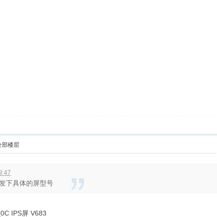
全部楼层
9:47
者发下具体的屏型号
C IPS屏 V683