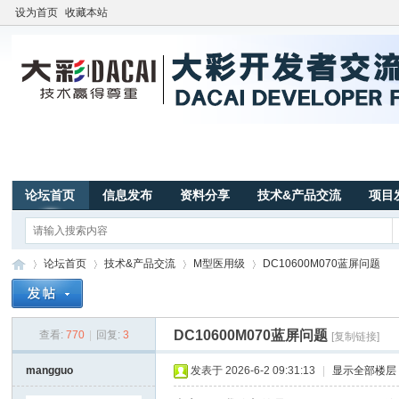
设为首页
收藏本站
论坛首页
信息发布
资料分享
技术&产品交流
项目
论坛首页
技术&产品交流
M型医用级
DC10600M070蓝屏问题
DC10600M070蓝屏问题
查看:
770
|
回复:
3
[复制链接]
广
»
›
›
›
mangguo
发表于 2026-6-2 09:31:13
|
显示全部楼层