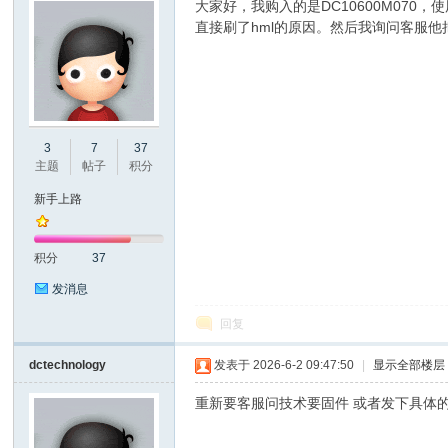
大家好，我购入的是DC10600M070
直接刷了hml的原因。然后我询问客服他
州
3
7
37
主题
帖子
积分
新手上路
积分
37
发消息
回复
大
dctechnology
发表于 2026-6-2 09:47:50
|
显示全部楼层
重新要客服问技术要固件 或者发下具体