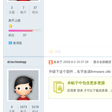
3
7
37
口
主题
帖子
积分
新手上路
积分
37
发消息
回复
屏
dctechnology
发表于 2026-6-2 15:37:28
|
显示全部楼层
升级下这个固件，名字改成firmware.z
本帖子中包含更多资源
您需要
登录
才可以下载或查看，
0
1073
3178
论
主题
帖子
积分