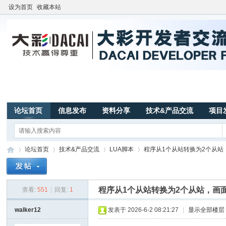
设为首页
收藏本站
论坛首页
信息发布
资料分享
技术&产品交流
项目
论坛首页
技术&产品交流
LUA脚本
程序从1个从站转换为2个从站，画
程序从1个从站转换为2个从站，画面
查看:
551
|
回复:
1
广
»
›
›
›
walker12
发表于 2026-6-2 08:21:27
|
显示全部楼层