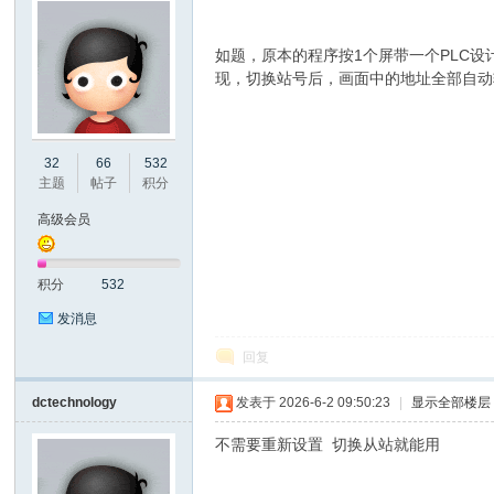
如题，原本的程序按1个屏带一个PLC设
现，切换站号后，画面中的地址全部自动
州
32
66
532
主题
帖子
积分
高级会员
积分
532
发消息
回复
大
dctechnology
发表于 2026-6-2 09:50:23
|
显示全部楼层
不需要重新设置 切换从站就能用