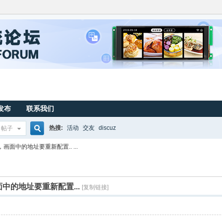
发布
联系我们
热搜:
活动
交友
discuz
帖子
搜
面中的地址要重新配置.. ...
索
中的地址要重新配置...
[复制链接]