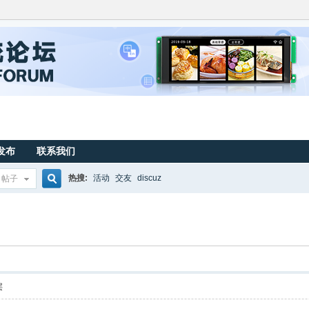
发布
联系我们
热搜:
活动
交友
discuz
帖子
搜
索
层