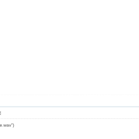
层
e.wav")