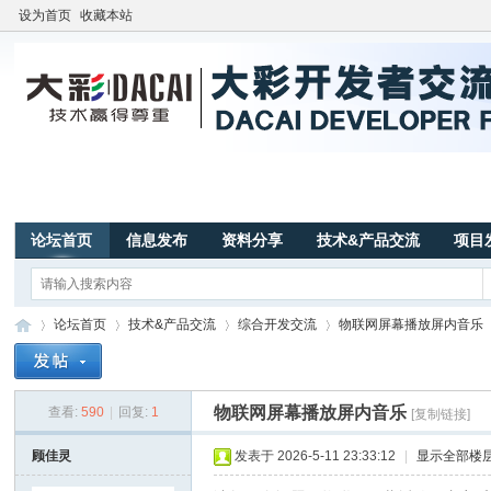
设为首页
收藏本站
论坛首页
信息发布
资料分享
技术&产品交流
项目
论坛首页
技术&产品交流
综合开发交流
物联网屏幕播放屏内音乐
物联网屏幕播放屏内音乐
查看:
590
|
回复:
1
[复制链接]
广
»
›
›
›
顾佳灵
发表于 2026-5-11 23:33:12
|
显示全部楼