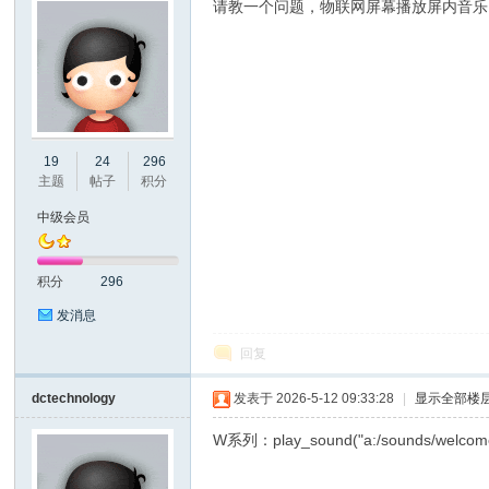
请教一个问题，物联网屏幕播放屏内音乐
州
19
24
296
主题
帖子
积分
中级会员
积分
296
发消息
回复
大
dctechnology
发表于 2026-5-12 09:33:28
|
显示全部楼
W系列：play_sound("a:/sounds/welcom