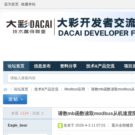
设为首页
收藏本站
论坛首页
信息发布
资料分享
技术&产品交流
项目
论坛首页
技术&产品交流
Modbus应用
请教mb函数读取modbus
请教mb函数读取modbus从机速度
查看:
1124
|
回复:
2
广
»
›
›
›
Eagle_bear
发表于 2026-4-3 11:07:01
|
显示全部楼层