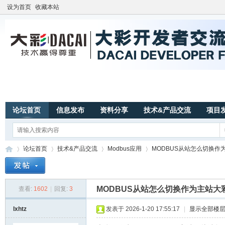
设为首页
收藏本站
论坛首页
信息发布
资料分享
技术&产品交流
项目
论坛首页
技术&产品交流
Modbus应用
MODBUS从站怎么切换作为
MODBUS从站怎么切换作为主站大
查看:
1602
|
回复:
3
广
»
›
›
›
lxhtz
发表于 2026-1-20 17:55:17
|
显示全部楼