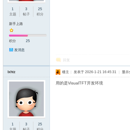
1
3
25
口
主题
帖子
积分
新手上路
积分
25
发消息
回复
屏
lxhtz
楼主
|
发表于 2026-1-21 16:45:31
|
显示
用的是VisualTFT开发环境
1
3
25
论
主题
帖子
积分