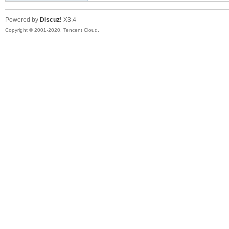
Powered by
Discuz!
X3.4
Copyright © 2001-2020, Tencent Cloud.
大
彩