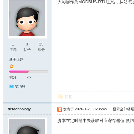
大彩屏作为MODBUS-RTU主站，从站
州
1
3
25
主题
帖子
积分
新手上路
积分
25
发消息
回复
大
dctechnology
发表于 2026-1-21 16:35:45
|
显示全部楼
脚本在定时器中去获取对应寄存器值 做