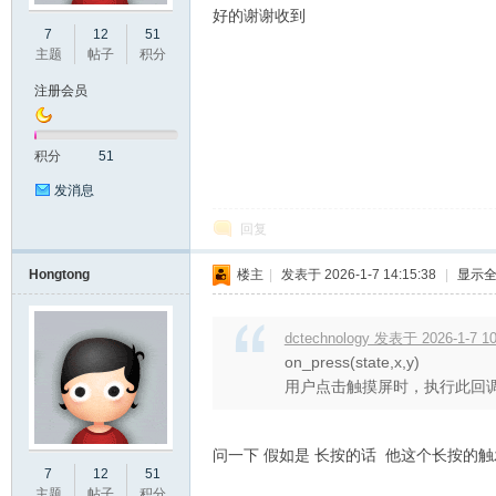
好的谢谢收到
7
12
51
口
主题
帖子
积分
注册会员
积分
51
发消息
回复
屏
Hongtong
楼主
|
发表于 2026-1-7 14:15:38
|
显示
dctechnology 发表于 2026-1-7 10
on_press(state,x,y)
用户点击触摸屏时，执行此回
问一下 假如是 长按的话 他这个长按的
7
12
51
论
主题
帖子
积分