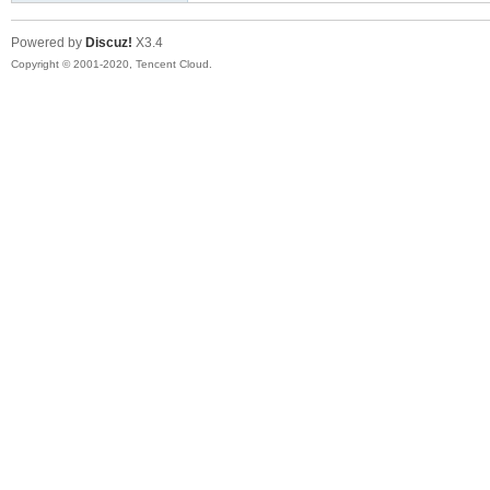
Powered by
Discuz!
X3.4
Copyright © 2001-2020, Tencent Cloud.
大
彩