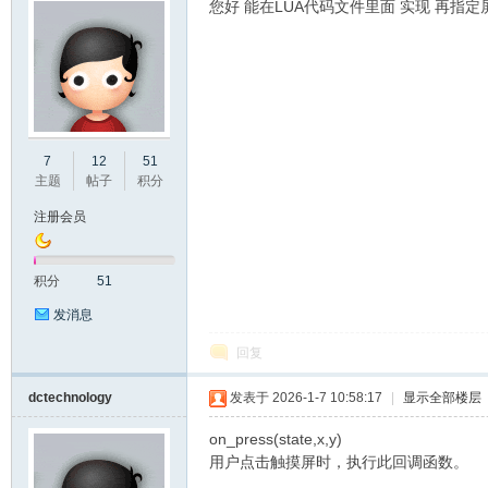
您好 能在LUA代码文件里面 实现 再指
州
7
12
51
主题
帖子
积分
注册会员
积分
51
发消息
回复
大
dctechnology
发表于 2026-1-7 10:58:17
|
显示全部楼层
on_press(state,x,y)
用户点击触摸屏时，执行此回调函数。