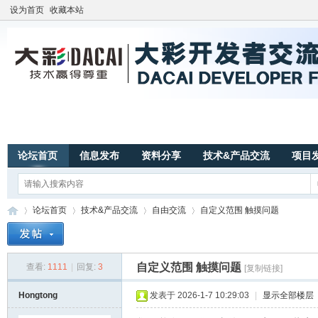
设为首页
收藏本站
论坛首页
信息发布
资料分享
技术&产品交流
项目
论坛首页
技术&产品交流
自由交流
自定义范围 触摸问题
自定义范围 触摸问题
查看:
1111
|
回复:
3
[复制链接]
广
»
›
›
›
Hongtong
发表于 2026-1-7 10:29:03
|
显示全部楼层