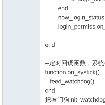
end
now_login_status = 
彩
login_permission_set
end
--定时回调函数，系
串
function on_systick()
feed_watchdog()
end
把看门狗init_watchd