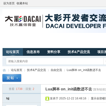
设为首页
收藏本站
论坛首页
信息发布
资料分享
技术&产品交流
项目
论坛首页
技术&产品交流
自由交流
Lua脚本 on_init函数进不去
Lua脚本 on_init函数进不去
查看:
1738
|
回复:
2
[复制链接]
广
»
›
›
›
hjj
发表于 2025-12-22 16:48:16
|
显示全部楼