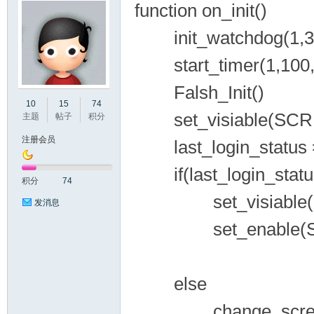
function on_init()
init_watchdog(1,30
start_timer(1,100,
Falsh_Init()
州
10
15
74
set_visiable(SC
主题
帖子
积分
注册会员
last_login_status = 
if(last_login_status
积分
74
set_visiable(SC
发消息
set_enable(SCR
大
else
change_screen