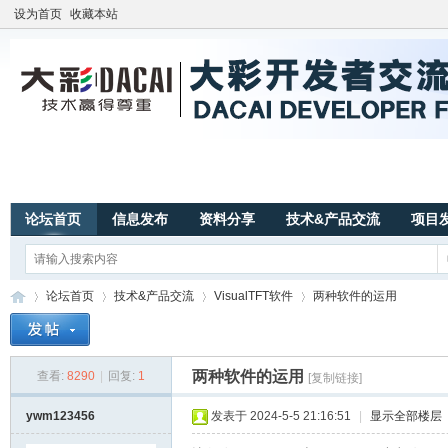
设为首页
收藏本站
论坛首页
信息发布
资料分享
技术&产品交流
项目
论坛首页
技术&产品交流
VisualTFT软件
两种软件的运用
两种软件的运用
查看:
8290
|
回复:
1
[复制链接]
广
»
›
›
›
ywm123456
发表于 2024-5-5 21:16:51
|
显示全部楼层