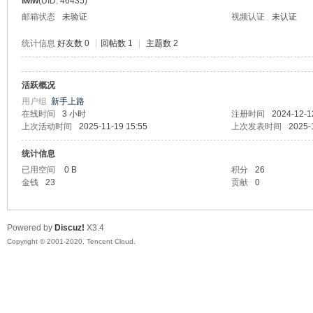
lwlw
(UID: 46435)
邮箱状态
未验证
视频认证
未认证
统计信息
好友数 0
|
回帖数 1
|
主题数 2
活跃概况
州
用户组
新手上路
在线时间
3 小时
注册时间
2024-12-1
上次活动时间
2025-11-19 15:55
上次发表时间
2025-
统计信息
已用空间
0 B
积分
26
金钱
23
贡献
0
Powered by
Discuz!
X3.4
大
Copyright © 2001-2020, Tencent Cloud.