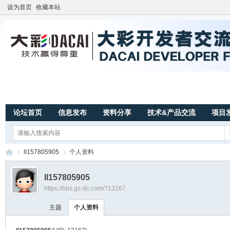
设为首页
收藏本站
论坛首页
信息发布
资料分享
技术&产品交流
项目
ll157805905
个人资料
ll157805905
https://bbs.gz-dc.com/?13167
广
›
›
主题
个人资料