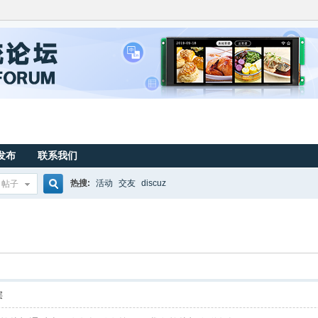
发布
联系我们
热搜:
活动
交友
discuz
帖子
搜
索
层