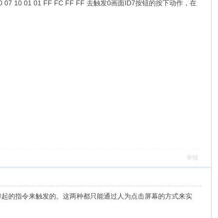
0 01 01 FF FC FF FF 去触发0画面ID7按钮的按下动作，在
举报
弹起的指令来触发的。这两种都只能通过人为点击屏幕的方式来实