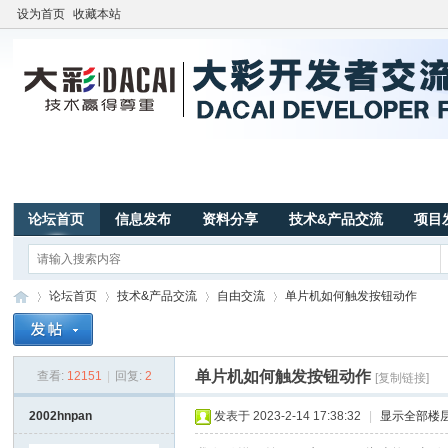
设为首页
收藏本站
论坛首页
信息发布
资料分享
技术&产品交流
项目
论坛首页
技术&产品交流
自由交流
单片机如何触发按钮动作
单片机如何触发按钮动作
查看:
12151
|
回复:
2
[复制链接]
广
»
›
›
›
2002hnpan
发表于 2023-2-14 17:38:32
|
显示全部楼