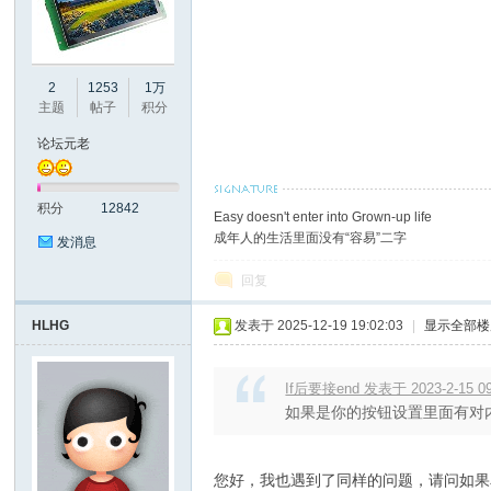
2
1253
1万
彩
主题
帖子
积分
论坛元老
积分
12842
Easy doesn't enter into Grown-up life
成年人的生活里面没有“容易”二字
发消息
回复
串
HLHG
发表于 2025-12-19 19:02:03
|
显示全部楼
If后要接end 发表于 2023-2-15 09
如果是你的按钮设置里面有对内
您好，我也遇到了同样的问题，请问如果