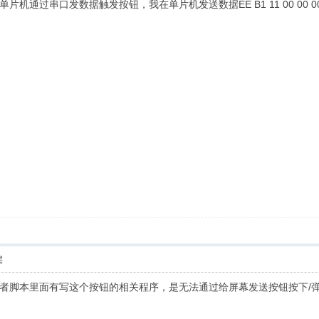
串口发数据触发按钮，我在单片机发送数据EE B1 11 00 00 00 07 1
层
者脚本里面有写这个按钮的相关程序，是无法通过给屏幕发送按钮按下/