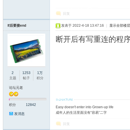
回复
彩
If后要接end
发表于 2022-4-18 13:47:16
|
显示全部楼
断开后有写重连的程
2
1253
1万
主题
帖子
积分
串
论坛元老
积分
12842
Easy doesn't enter into Grown-up life
成年人的生活里面没有“容易”二字
发消息
回复