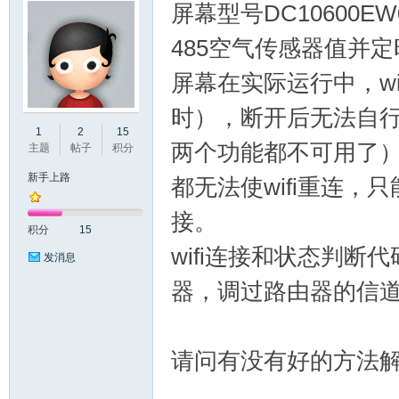
屏幕型号DC10600EW
485空气传感器值并定时
屏幕在实际运行中，w
时），断开后无法自行重连（sca
州
1
2
15
两个功能都不可用了），通
主题
帖子
积分
新手上路
都无法使wifi重连，
接。
积分
15
wifi连接和状态判断
发消息
器，调过路由器的信
大
请问有没有好的方法