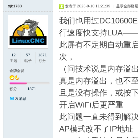
xjb1783
发表于 2023-9-10 11:21:39
|
显示全部楼
口
我们也用过DC10600E
行速度快支持LUA—
此屏有不定期自动重
次，
12
57
1871
主题
帖子
积分
（问技术说是内存溢
金牌会员
屏
真是内存溢出，也不
积分
1871
且是没有操作，或按
发消息
开启WiFi后更严重
此问题一直未得到解
AP模式改不了IP地址
论