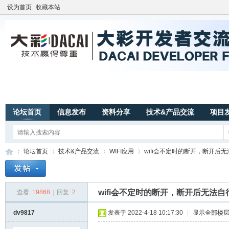
设为首页
收藏本站
论坛首页
信息发布
资料分享
技术&产品交流
项目
论坛首页
技术&产品交流
WIFI应用
wifi会不定时的断开，断开后无法
wifi会不定时的断开，断开后无法自
查看:
19868
|
回复:
2
广
»
›
›
›
dv9817
发表于 2022-4-18 10:17:30
|
显示全部楼