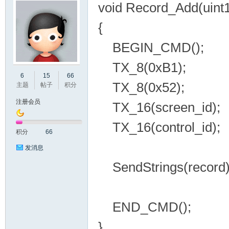
void Record_Add(uint16
{
BEGIN_CMD();
TX_8(0xB1);
州
6
15
66
TX_8(0x52);
主题
帖子
积分
注册会员
TX_16(screen_id);
TX_16(control_id);
积分
66
发消息
SendStrings(record)
大
END_CMD();
}