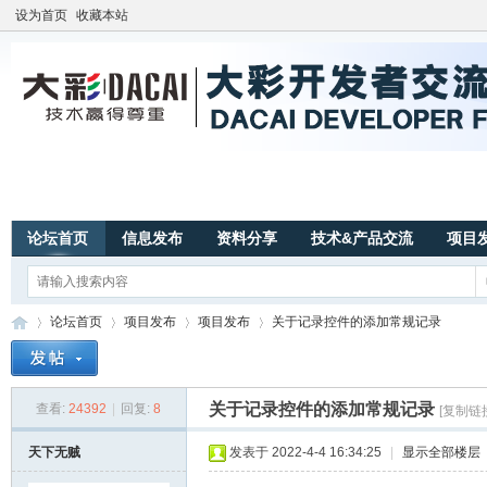
设为首页
收藏本站
论坛首页
信息发布
资料分享
技术&产品交流
项目
论坛首页
项目发布
项目发布
关于记录控件的添加常规记录
关于记录控件的添加常规记录
查看:
24392
|
回复:
8
[复制链
广
»
›
›
›
天下无贼
发表于 2022-4-4 16:34:25
|
显示全部楼层