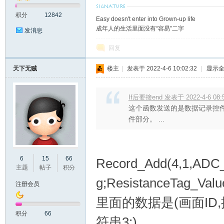
积分
12842
口
Easy doesn't enter into Grown-up life
成年人的生活里面没有“容易”二字
发消息
回复
天下无贼
楼主
|
发表于 2022-4-6 10:02:32
|
显示
If后要接end 发表于 2022-4-6 08:
这个函数发送的是数据记录控
件部分。 ...
屏
6
15
66
Record_Add(4,1,ADC_
主题
帖子
积分
g;ResistanceTag_Value
注册会员
里面的数据是(画面ID,
积分
66
符串3;)
论