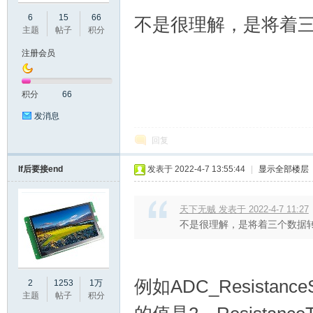
6
15
66
不是很理解，是将着
主题
帖子
积分
注册会员
开
积分
66
发消息
回复
If后要接end
发表于 2022-4-7 13:55:44
|
显示全部楼层
发
天下无贼 发表于 2022-4-7 11:27
不是很理解，是将着三个数据
例如ADC_Resistance
2
1253
1万
主题
帖子
积分