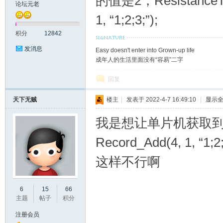
的值是2，Resistance
论坛元老
1, “1;2;3;”);
者
积分
12842
发消息
Easy doesn't enter into Grown-up life
成年人的生活里面没有“容易”二字
回复
天下无贼
楼主
|
发表于 2022-4-7 16:49:10
|
显示
我是想让单片机获取
交
Record_Add(4, 1
这样不行啊
6
15
66
主题
帖子
积分
注册会员
流