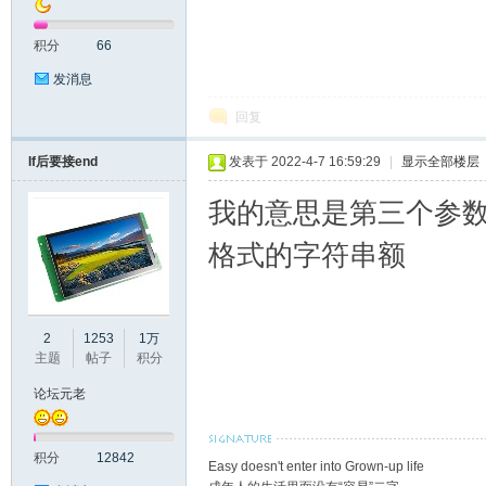
积分
66
发消息
回复
If后要接end
发表于 2022-4-7 16:59:29
|
显示全部楼层
我的意思是第三个参
论
格式的字符串额
2
1253
1万
主题
帖子
积分
论坛元老
坛
积分
12842
Easy doesn't enter into Grown-up life