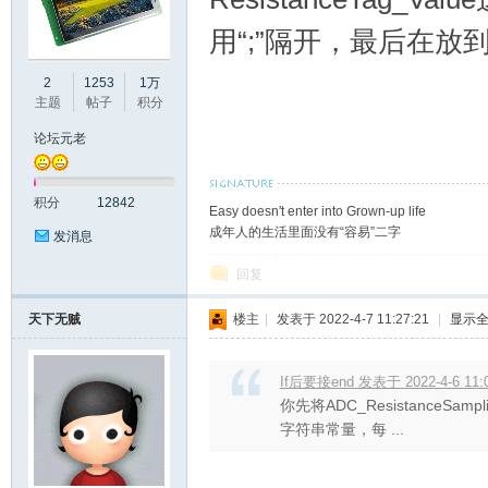
用“;”隔开，最后在放到
2
1253
1万
主题
帖子
积分
论坛元老
大
积分
12842
Easy doesn't enter into Grown-up life
成年人的生活里面没有“容易”二字
发消息
回复
天下无贼
楼主
|
发表于 2022-4-7 11:27:21
|
显示
彩
If后要接end 发表于 2022-4-6 11:
你先将ADC_ResistanceSampl
字符串常量，每 ...