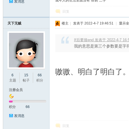
成年人的生活里面没有“容易”二字
发消息
回复
天下无贼
楼主
|
发表于 2022-4-7 19:46:51
|
显示
If后要接end 发表于 2022-4-7 16:
我的意思是第三个参数要是字符
嗷嗷、明白了明白了
6
15
66
主题
帖子
积分
注册会员
积分
66
发消息
回复