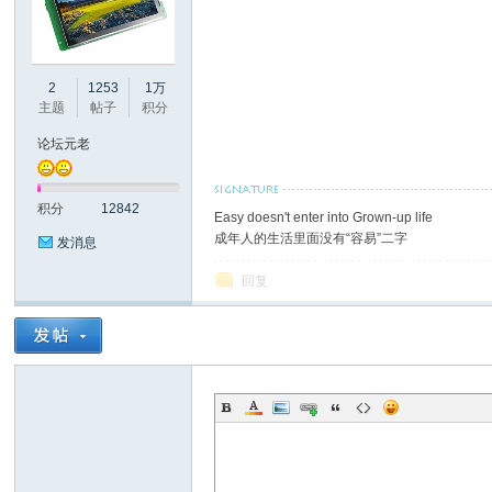
2
1253
1万
彩
主题
帖子
积分
论坛元老
积分
12842
Easy doesn't enter into Grown-up life
成年人的生活里面没有“容易”二字
发消息
回复
串