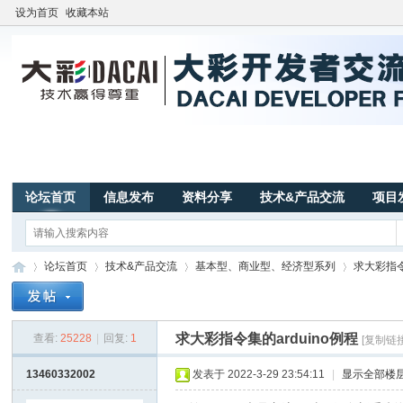
设为首页
收藏本站
论坛首页
信息发布
资料分享
技术&产品交流
项目
论坛首页
技术&产品交流
基本型、商业型、经济型系列
求大彩指令
求大彩指令集的arduino例程
查看:
25228
|
回复:
1
[复制链接
广
»
›
›
›
13460332002
发表于 2022-3-29 23:54:11
|
显示全部楼