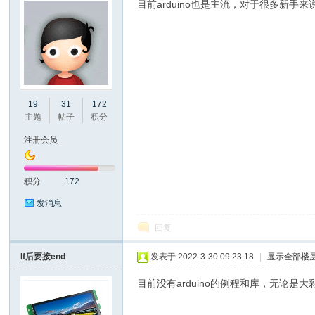
目前arduino也是主流，对于很多新手来说
州
19
31
172
主题
帖子
积分
注册会员
积分
172
发消息
回复
大
If后要接end
发表于 2022-3-30 09:23:18
|
显示全部楼
目前没有arduino的例程和库，无论