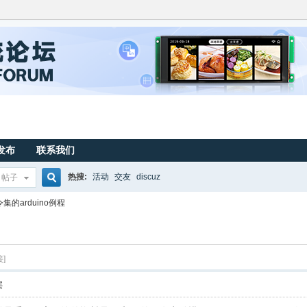
发布
联系我们
热搜:
活动
交友
discuz
帖子
搜
集的arduino例程
索
]
层