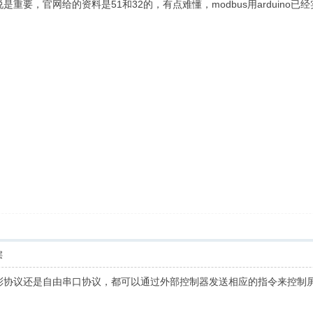
是重要，官网给的资料是51和32的，有点难懂，modbus用arduino已经实
层
是大彩协议还是自由串口协议，都可以通过外部控制器发送相应的指令来控