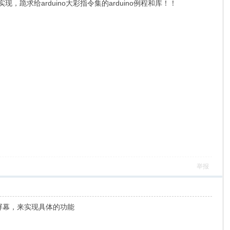
现，跪求给arduino大彩指令集的arduino例程和库！！
举报
制屏幕，来实现具体的功能