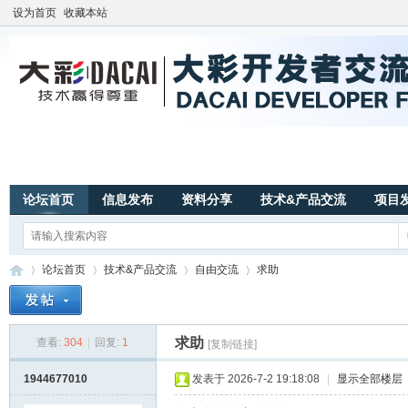
设为首页
收藏本站
论坛首页
信息发布
资料分享
技术&产品交流
项目
论坛首页
技术&产品交流
自由交流
求助
求助
查看:
304
|
回复:
1
[复制链接]
广
»
›
›
›
1944677010
发表于 2026-7-2 19:18:08
|
显示全部楼层