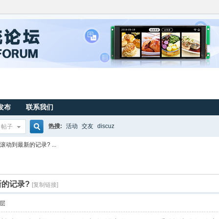
发布
联系我们
热搜:
活动
交友
discuz
帖子
搜
动到最新的记录? ...
索
的记录?
[复制链接]
层