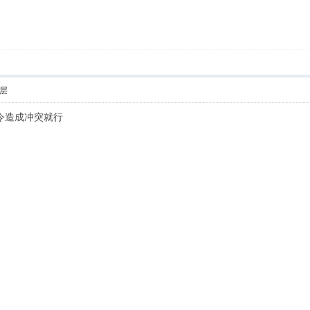
层
令造成冲突就行