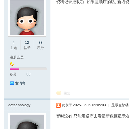
资料记录控制项, 如果是顺序的话, 新增
州
4
12
88
主题
帖子
积分
注册会员
积分
88
发消息
回复
大
dctechnology
发表于 2025-12-19 09:05:03
|
显示全部楼
暂时没有 只能用逆序去看最新数据显示