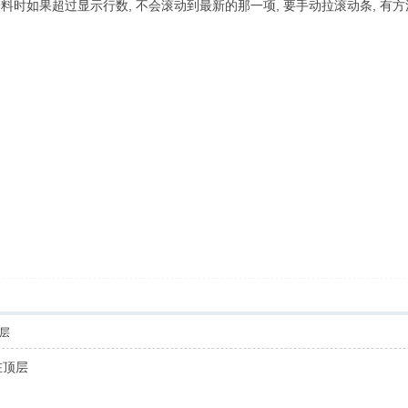
资料时如果超过显示行数, 不会滚动到最新的那一项, 要手动拉滚动条, 
层
在顶层