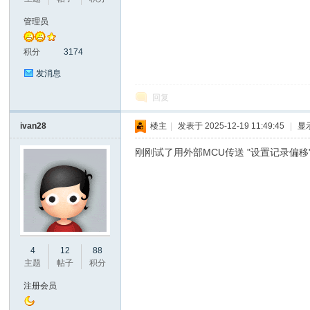
管理员
积分
3174
发消息
回复
ivan28
楼主
|
发表于 2025-12-19 11:49:45
|
显
坛
刚刚试了用外部MCU传送 "设置记录偏移
4
12
88
主题
帖子
积分
_
注册会员