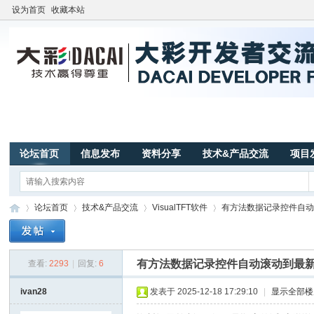
设为首页
收藏本站
论坛首页
信息发布
资料分享
技术&产品交流
项目
论坛首页
技术&产品交流
VisualTFT软件
有方法数据记录控件自动滚
有方法数据记录控件自动滚动到最新
查看:
2293
|
回复:
6
广
»
›
›
›
ivan28
发表于 2025-12-18 17:29:10
|
显示全部楼