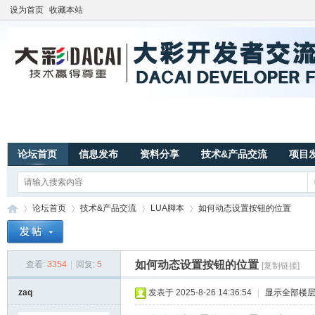
设为首页
收藏本站
论坛首页
信息发布
资料分享
技术&产品交流
项目
论坛首页
技术&产品交流
LUA脚本
如何动态设置按钮的位置
如何动态设置按钮的位置
查看:
3354
|
回复:
5
[复制链接]
广
»
›
›
›
zaq
发表于 2025-8-26 14:36:54
|
显示全部楼