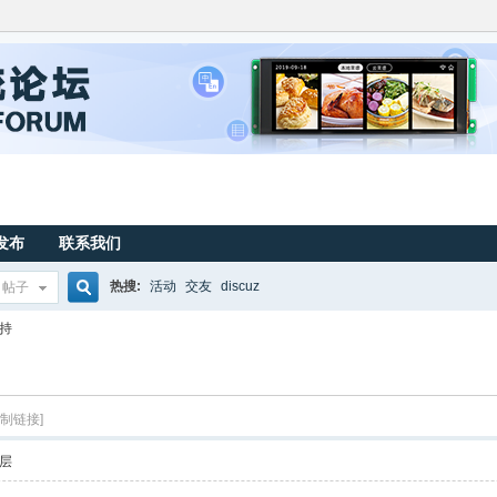
发布
联系我们
热搜:
活动
交友
discuz
帖子
搜
支持
索
复制链接]
层