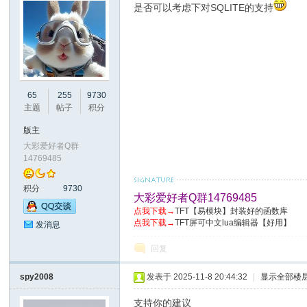
是否可以考虑下对SQLITE的支持
州
65
255
9730
主题
帖子
积分
版主
大彩爱好者Q群
14769485
积分
9730
大彩爱好者Q群14769485
点我下载→
TFT【易模块】封装好的函数库
点我下载→
TFT屏可中文lua编辑器【好用】
发消息
大
回复
spy2008
发表于 2025-11-8 20:44:32
|
显示全部楼
支持你的建议