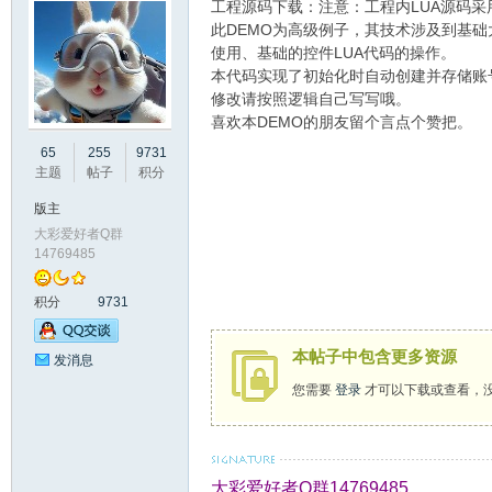
工程源码下载：注意：工程内LUA源码采
此DEMO为高级例子，其技术涉及到基础大
使用、基础的控件LUA代码的操作。
本代码实现了初始化时自动创建并存储账
修改请按照逻辑自己写写哦。
喜欢本DEMO的朋友留个言点个赞把。
州
65
255
9731
主题
帖子
积分
版主
大彩爱好者Q群
14769485
积分
9731
本帖子中包含更多资源
发消息
大
您需要
登录
才可以下载或查看，
大彩爱好者Q群14769485