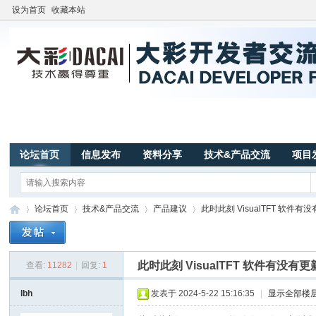
设为首页
收藏本站
论坛首页
信息发布
资料分享
技术&产品交流
项目
论坛首页
技术&产品交流
产品建议
此时此刻 VisualTFT 软件有没
此时此刻 VisualTFT 软件有没有
查看:
11282
|
回复:
1
广
»
›
›
›
lbh
发表于 2024-5-22 15:16:35
|
显示全部楼