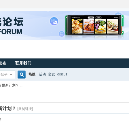
发布
联系我们
热搜:
活动
交友
discuz
帖子
搜
有更新计划？ ...
索
更新计划？
[复制链接]
层