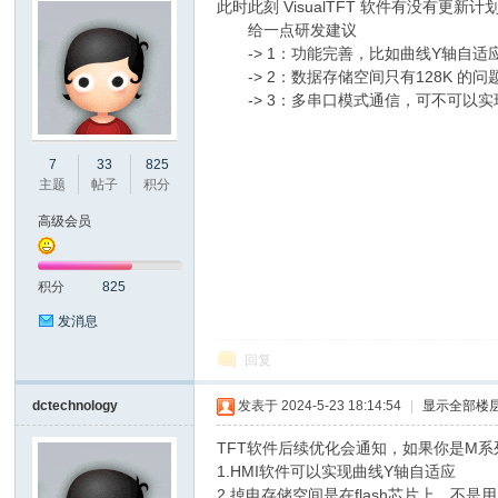
此时此刻 VisualTFT 软件有没有更新
给一点研发建议
-> 1：功能完善，比如曲线Y轴自适
-> 2：数据存储空间只有128K 的问
-> 3：多串口模式通信，可不可以实
州
7
33
825
主题
帖子
积分
高级会员
积分
825
发消息
回复
大
dctechnology
发表于 2024-5-23 18:14:54
|
显示全部楼
TFT软件后续优化会通知，如果你是M系
1.HMI软件可以实现曲线Y轴自适应
2.掉电存储空间是在flash芯片上，不是用