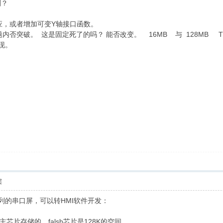
计划？
应，或者增加可变Y轴接口函数。
题内否突破。 这是固定死了的吗？ 能否改变。 16MB 与 128MB 
现。
层
列的串口屏，可以转HMI软件开发：
主芯片存储的，falsh芯片是128K的空间