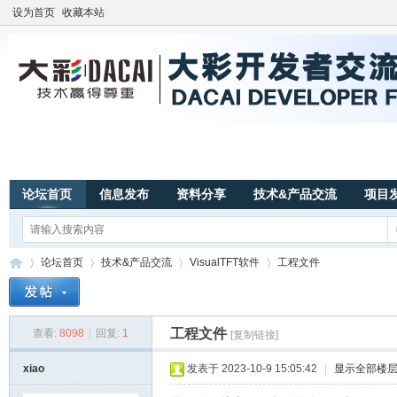
设为首页
收藏本站
论坛首页
信息发布
资料分享
技术&产品交流
项目
论坛首页
技术&产品交流
VisualTFT软件
工程文件
工程文件
查看:
8098
|
回复:
1
[复制链接]
广
»
›
›
›
xiao
发表于 2023-10-9 15:05:42
|
显示全部楼