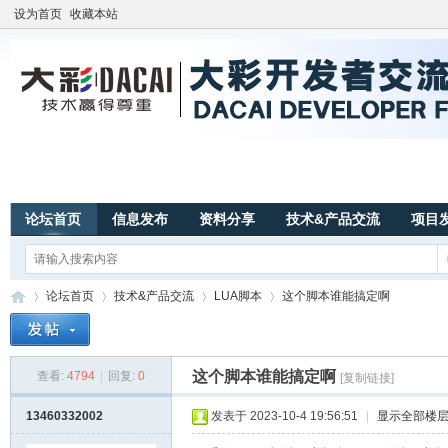
设为首页
收藏本站
论坛首页
信息发布
资料分享
技术&产品交流
项目
论坛首页
技术&产品交流
LUA脚本
这个脚本谁能搞定啊
这个脚本谁能搞定啊
查看:
4794
|
回复:
0
[复制链接]
广
»
›
›
›
13460332002
发表于 2023-10-4 19:56:51
|
显示全部楼