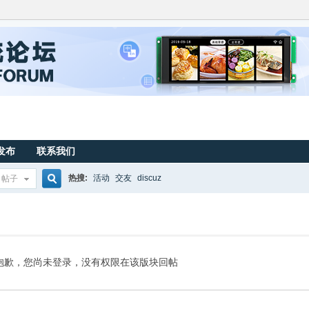
发布
联系我们
热搜:
活动
交友
discuz
帖子
搜
索
抱歉，您尚未登录，没有权限在该版块回帖