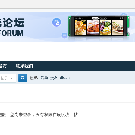
发布
联系我们
热搜:
活动
交友
discuz
帖子
搜
索
抱歉，您尚未登录，没有权限在该版块回帖