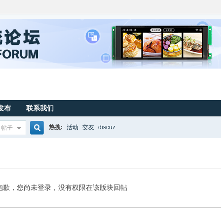
发布
联系我们
热搜:
活动
交友
discuz
帖子
搜
索
抱歉，您尚未登录，没有权限在该版块回帖