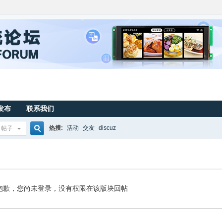
发布
联系我们
热搜:
活动
交友
discuz
帖子
搜
索
抱歉，您尚未登录，没有权限在该版块回帖