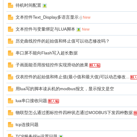
待机时间配置
文本控件Text_Display多语言显示
New
文本控件与变量绑定与LUA脚本
New
历史曲线控件的起始值和终止值可以动态修改吗？
州
串口屏不能向Flash写入超长数据
子画面能否用按钮控件实现滑动的效果
仪表控件的起始值和终止值(最小值和最大值)可以动态修改...
用lua写的脚本读从机的modbus报文，显示报文是空
lua串口接收问题
大
物联型怎么通过图标控件四种状态通过MODBUS下发四种数据
tcp连接问题
TCP服务端ip设置问题