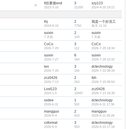
If后要接end
3
xzy123
2023-3-16
21200
2024-4-20 19:21
lhj
2
我是一个好员工
2024-8-10
7750
前天 11:15
suixin
2
suixin
7 天前
103
7 天前
CoCo
3
CoCo
2026-7-29
112
2026-7-29 18:34
suixin
6
suixin
2026-7-27
164
2026-7-28 10:32
leo
3
dctechnology
2026-7-20
165
2026-7-22 08:34
zcz0426
2
lbh
2026-7-13
263
2026-7-15 08:54
Lost123
2
zcz0426
2024-1-5
10497
2026-7-13 16:39
xxdee
1
dctechnology
2026-6-11
502
2026-6-11 17:36
mangguo
2
mangguo
2026-6-4
610
2026-6-11 09:28
csformat
3
dctechnology
2026-6-9
553
2026-6-10 17:18