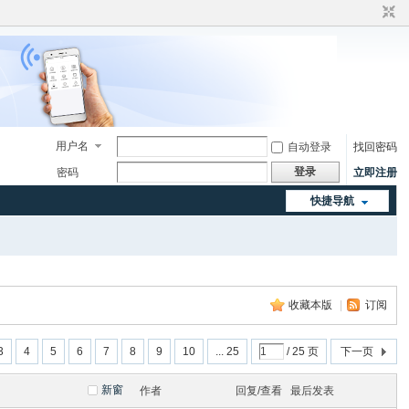
用户名
自动登录
找回密码
登录
密码
立即注册
快捷导航
收藏本版
|
订阅
3
4
5
6
7
8
9
10
... 25
/ 25 页
下一页
新窗
作者
回复/查看
最后发表