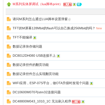
M系列实体屏调试（lua脚本print）
请问M系列怎么通过LUA脚本设置弹窗
TFT的M屏幕128Mbit的flash可以自己换成256Mbit的吗？
New
州
TFT不能编译
数据记录块存储问题
DC8012DH080 USB连接不上
数据记录控件的翻页功能
数据记录控件怎么实现翻页功能
大
WIFI应用，ESP-07S平台，做OTA升级时发现个问题
DC10600M070与stm32连接问题
DC48800M043_1010_1C 无法刷入程序