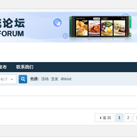
发布
联系我们
热搜:
活动
交友
discuz
帖子
搜
索
返 回
1
2