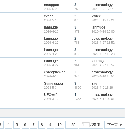
mangguo
3
dctechnology
2026-6-2
760
2026-6-2 15:37
xxdee
2
xxdee
2026-5-15
875
2026-5-15 17:21
lanmuge
3
lanmuge
2026-4-28
979
2026-4-28 16:03
lanmuge
2
dctechnology
2026-4-27
788
2026-4-27 15:52
lanmuge
3
dctechnology
2026-4-25
870
2026-4-27 10:23
lanmuge
2
lanmuge
2026-4-22
964
2026-4-22 16:57
chengdeming
1
dctechnology
2026-4-10
946
2026-4-10 16:54
String.upper
3
zaq
2024-5-3
8800
2026-4-9 16:19
UFO光临
4
dctechnology
2026-3-12
1333
2026-3-17 09:01
3
4
5
6
7
8
9
10
... 25
/ 25 页
下一页