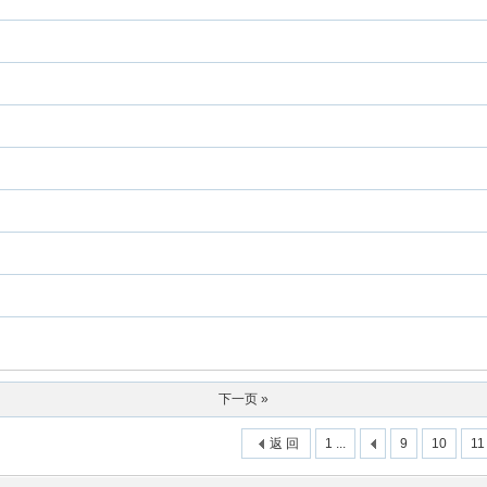
下一页 »
返 回
1 ...
9
10
11