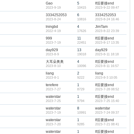
Gao
5
If后要接end
2023-9-19
10415
2023-9-22 09:47
3334252053
6
3334252053
2023-8-24
10816
2023-8-24 16:46
lningbd
4
JimTam
2022-4-19
17626
2023-8-22 23:39
999
11
If后要接end
2023-7-19
22451
2023-8-17 13:35
day929
13
day929
2023-8-9
19018
2023-8-11 18:18
大耳朵奥奥
4
If后要接end
2023-8-10
10096
2023-8-11 16:57
liang
2
liang
2023-8-1
9222
2023-8-3 10:05
terefere
1
If后要接end
2023-7-27
8729
2023-7-28 08:52
waterstar
1
If后要接end
2023-7-25
9794
2023-7-25 15:40
waterstar
8
waterstar
2023-7-19
10991
2023-7-24 09:37
waterstar
1
If后要接end
2023-7-20
9285
2023-7-21 08:41
waterstar
1
If后要接end