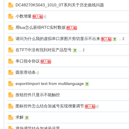
DC48270KS043_1010_0T系列关于历史曲线问题
小数增量
用lua怎么获得RTC实时数据
请问为什么我的虚拟串口屏图片剪切显示不出来
州
...
2
在TFT中没有找到对应产品型号
...
2
串口指令协议
圆形滑动条
export/import text from multilanguage
按钮控件只显示不能触控
大
图标控件怎么结合加减号实现增量调节
求解
滑块调节结合加减号设置