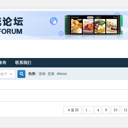
发布
联系我们
热搜:
活动
交友
discuz
帖子
搜
索
返 回
1 ...
9
10
11