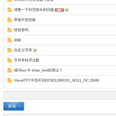
请教一下对完指令的问题
界面中英切换
彩
按钮密码
游标
自定义字库
字符串转浮点数
请问lua 中 draw_text的用法？
串
VisualTFT中找不到DC80128M101_W111_OC,256M